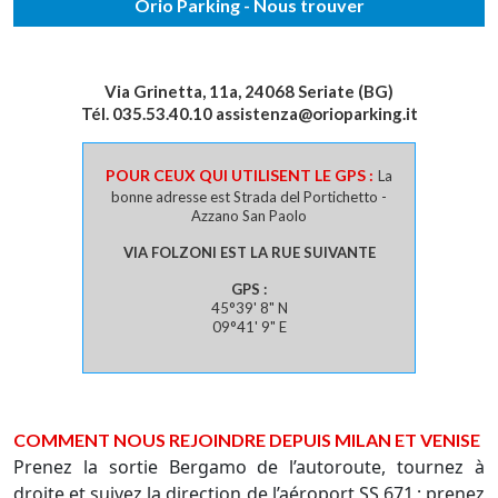
Orio Parking - Nous trouver
Via Grinetta, 11a, 24068 Seriate (BG)
Tél.
035.53.40.10
assistenza@orioparking.it
POUR CEUX QUI UTILISENT LE GPS :
La
bonne adresse est Strada del Portichetto -
Azzano San Paolo
VIA FOLZONI EST LA RUE SUIVANTE
GPS :
45°39' 8" N
09°41' 9" E
COMMENT NOUS REJOINDRE DEPUIS MILAN ET VENISE
Prenez la sortie Bergamo de l’autoroute, tournez à
droite et suivez la direction de l’aéroport SS 671 ; prenez